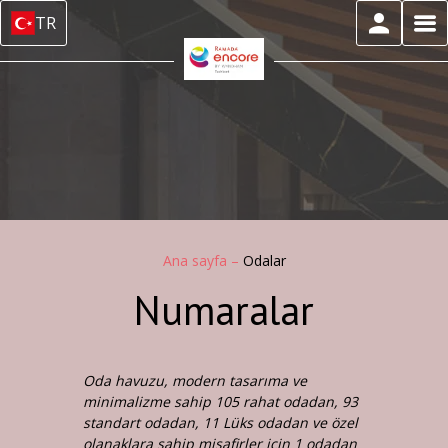
TR
Ana sayfa
–
Odalar
Numaralar
Oda havuzu, modern tasarıma ve
minimalizme sahip 105 rahat odadan, 93
standart odadan, 11 Lüks odadan ve özel
olanaklara sahip misafirler için 1 odadan