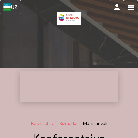
UZ
Bosh sahifa
–
Xizmatlar
–
Majlislar zali