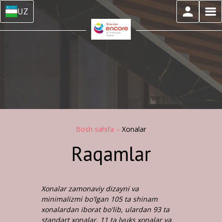
UZ
Bosh sahifa
–
Xonalar
Raqamlar
Xonalar zamonaviy dizayni va
minimalizmi bo'lgan 105 ta shinam
xonalardan iborat bo'lib, ulardan 93 ta
standart xonalar, 11 ta lyuks xonalar va