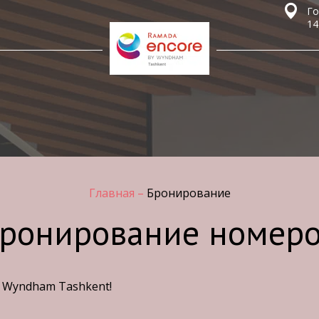
Го
14
Главная
–
Бронирование
ронирование номер
 Wyndham Tashkent!